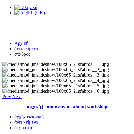
Αρχική
ἀντι-κείμενα
σταβρος
Prev
Next
αρχική
|
επικοινωνία
|
about
|
workshop
ἀρχή-τεκτονική
ἀντι-κείμενα
ἄ-χρηστά