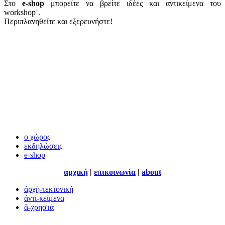
Στο
e-shop
μπορείτε να βρείτε ιδέες και αντικείμενα του
workshop˙.
Περιπλανηθείτε και εξερευνήστε!
ο χώρος
εκδηλώσεις
e-shop
αρχική
|
επικοινωνία
|
about
ἀρχή-τεκτονική
ἀντι-κείμενα
ἄ-χρηστά